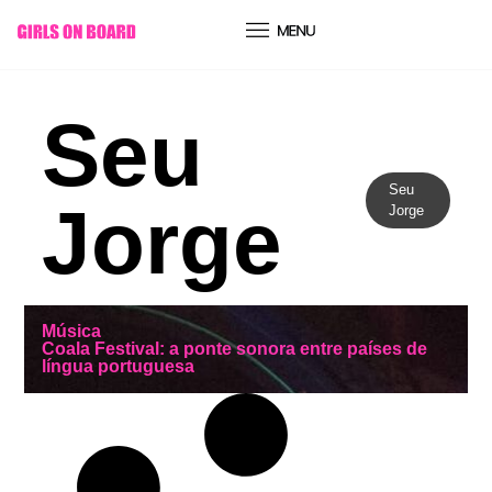
conteúdo
Seu
Seu
Jorge
Jorge
Música
Coala Festival: a ponte sonora entre países de
língua portuguesa