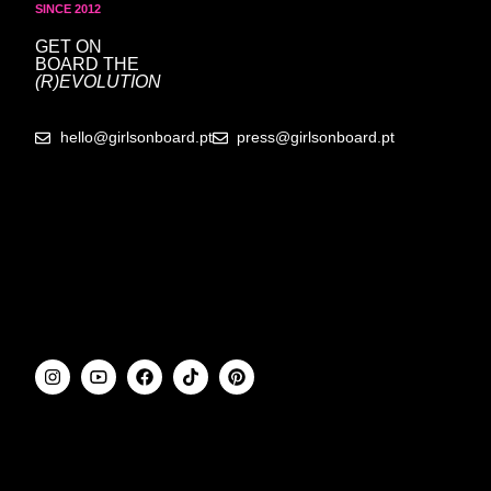
SINCE 2012
GET ON
BOARD
THE
(R)EVOLUTION
hello@girlsonboard.pt
press@girlsonboard.pt