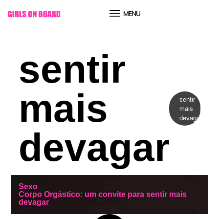
conteúdo
sentir
mais
sentir
mais
devagar
devagar
Sexo
Corpo Orgástico: um convite para sentir mais
devagar