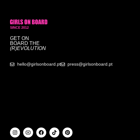
SINCE 2012
GET ON
BOARD
THE
(R)EVOLUTION
hello@girlsonboard.pt
press@girlsonboard.pt