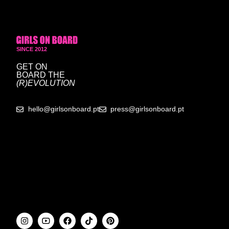
SINCE 2012
GET ON
BOARD
THE
(R)EVOLUTION
hello@girlsonboard.pt
press@girlsonboard.pt