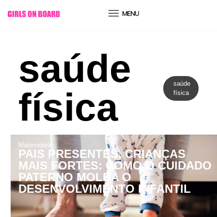
conteúdo
saúde
saúde
física
física
Maternidade
PAIS PRESENTES, CRIANÇAS
MAIS FORTES: COMO O CUIDADO
PATERNO MOLDA O
DESENVOLVIMENTO INFANTIL