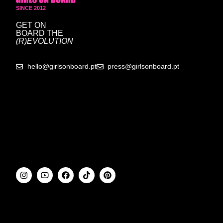
SINCE 2012
GET ON
BOARD
THE
(R)EVOLUTION
hello@girlsonboard.pt
press@girlsonboard.pt