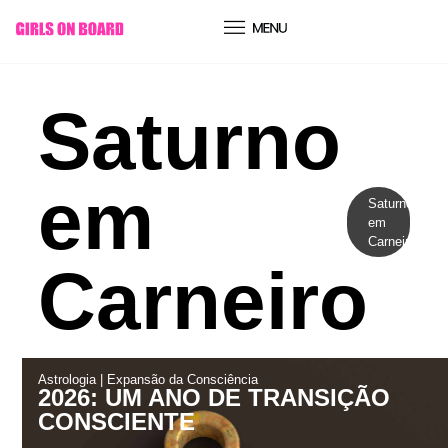
conteúdo
Saturno
em
Saturno
em
Carneiro
Carneiro
Astrologia
|
Expansão da Consciência
2026: UM ANO DE TRANSIÇÃO
CONSCIENTE