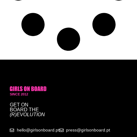
SINCE 2012
GET ON
BOARD
THE
(R)EVOLUTION
hello@girlsonboard.pt
press@girlsonboard.pt