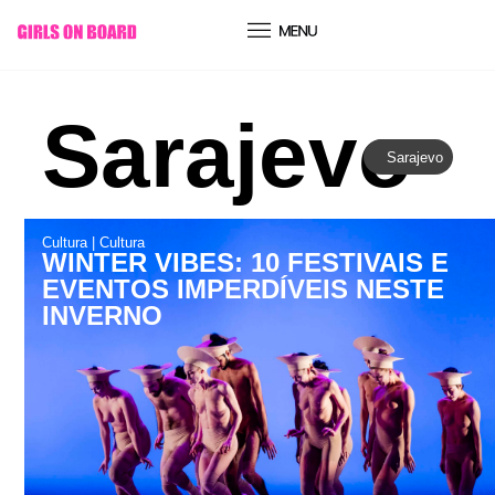
conteúdo
Sarajevo
Sarajevo
Cultura
|
Cultura
WINTER VIBES: 10 FESTIVAIS E
EVENTOS IMPERDÍVEIS NESTE
INVERNO