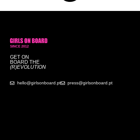
SINCE 2012
GET ON
BOARD
THE
(R)EVOLUTION
hello@girlsonboard.pt
press@girlsonboard.pt