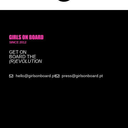
SINCE 2012
GET ON
BOARD
THE
(R)EVOLUTION
hello@girlsonboard.pt
press@girlsonboard.pt