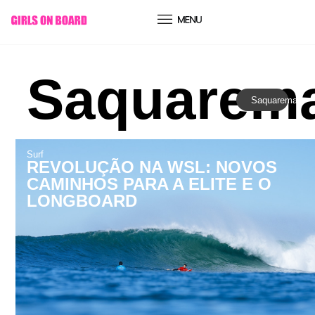
conteúdo
Saquarem
Saquarema
Surf
REVOLUÇÃO NA WSL: NOVOS
CAMINHOS PARA A ELITE E O
LONGBOARD