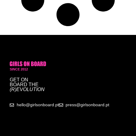
SINCE 2012
GET ON
BOARD
THE
(R)EVOLUTION
hello@girlsonboard.pt
press@girlsonboard.pt