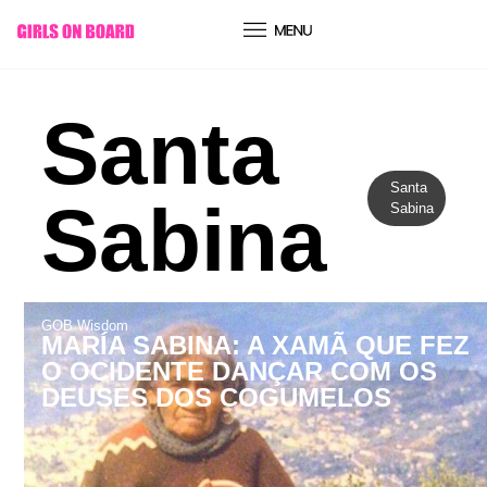
conteúdo
Santa
Santa
Sabina
Sabina
GOB Wisdom
MARÍA SABINA: A XAMÃ QUE FEZ
O OCIDENTE DANÇAR COM OS
DEUSES DOS COGUMELOS