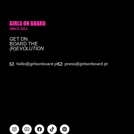
SINCE 2012
GET ON
BOARD
THE
(R)EVOLUTION
hello@girlsonboard.pt
press@girlsonboard.pt