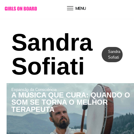
conteúdo
Sandra
Sandra
Sofiati
Sofiati
Expansão da Consciência
A MÚSICA QUE CURA: QUANDO O
SOM SE TORNA O MELHOR
TERAPEUTA