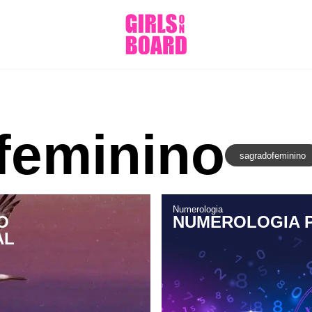
feminino
sagradofeminino
Numerologia
O
NUMEROLOGIA 
AL