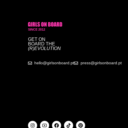
SINCE 2012
GET ON
BOARD
THE
(R)EVOLUTION
hello@girlsonboard.pt
press@girlsonboard.pt