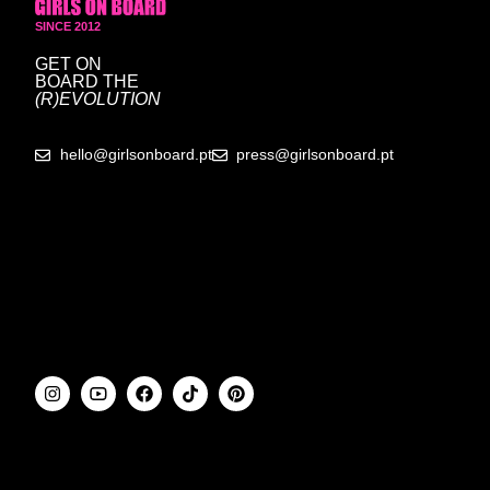
SINCE 2012
GET ON
BOARD
THE
(R)EVOLUTION
hello@girlsonboard.pt
press@girlsonboard.pt