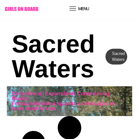
conteúdo
Sacred
Sacred
Waters
Waters
Consciência
|
Expansão da Consciência
|
Música
Festivais Medicina: quando a celebração se
torna ritual de cura