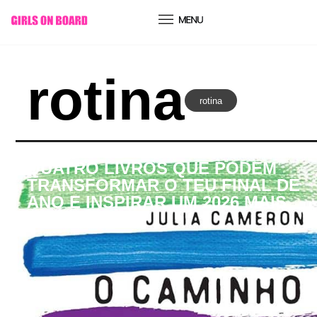
conteúdo
rotina
rotina
GOB Books
QUATRO LIVROS QUE PODEM
TRANSFORMAR O TEU FINAL DE
ANO E INSPIRAR UM 2026 MAIS
CONSCIENTE