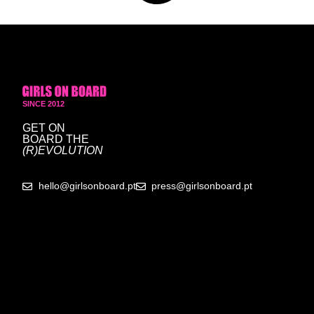
SINCE 2012
GET ON
BOARD
THE
(R)EVOLUTION
hello@girlsonboard.pt
press@girlsonboard.pt