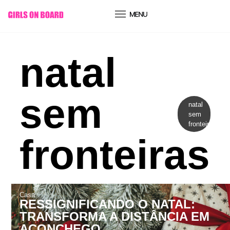
conteúdo
natal
sem
natal
sem
fronteiras
fronteiras
Casa
RESSIGNIFICANDO O NATAL:
TRANSFORMA A DISTÂNCIA EM
ACONCHEGO