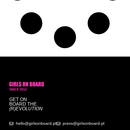
SINCE 2012
GET ON
BOARD
THE
(R)EVOLUTION
hello@girlsonboard.pt
press@girlsonboard.pt