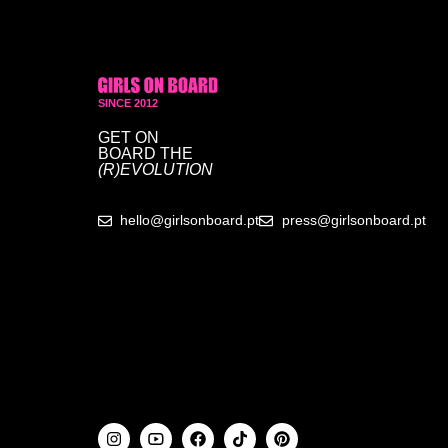
SINCE 2012
GET ON
BOARD
THE
(R)EVOLUTION
hello@girlsonboard.pt
press@girlsonboard.pt