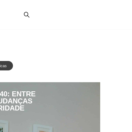
icas
40: ENTRE
MUDANÇAS
RIDADE