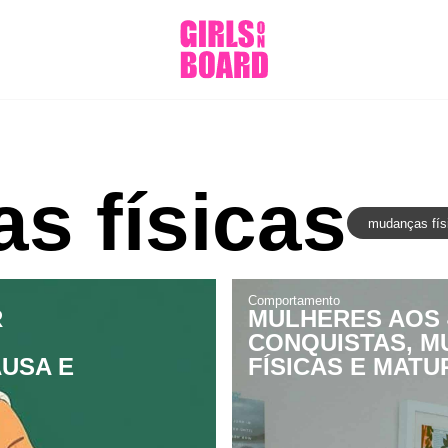
s físicas
mudanças fís
Comportamento
R
MULHERES AOS 
CONQUISTAS, 
USA E
FÍSICAS E MATU