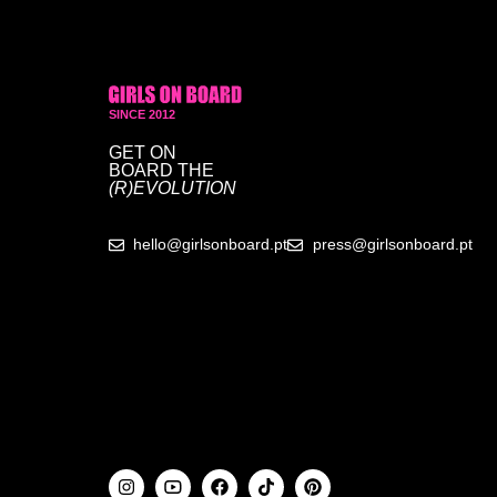
SINCE 2012
GET ON
BOARD
THE
(R)EVOLUTION
hello@girlsonboard.pt
press@girlsonboard.pt