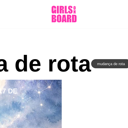
 de rota
mudança de rota
17 DE