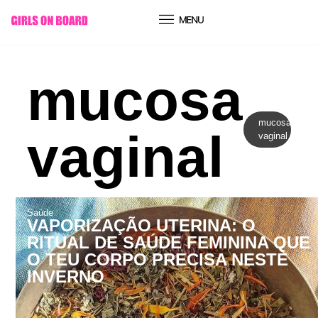
conteúdo
mucosa
mucosa
vaginal
vaginal
Saúde
VAPORIZAÇÃO UTERINA: O
RITUAL DE SAÚDE FEMININA QUE
O TEU CORPO PRECISA NESTE
INVERNO