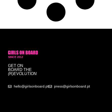
SINCE 2012
GET ON
BOARD
THE
(R)EVOLUTION
hello@girlsonboard.pt
press@girlsonboard.pt