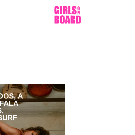
OOS, A
FALA
,
SURF