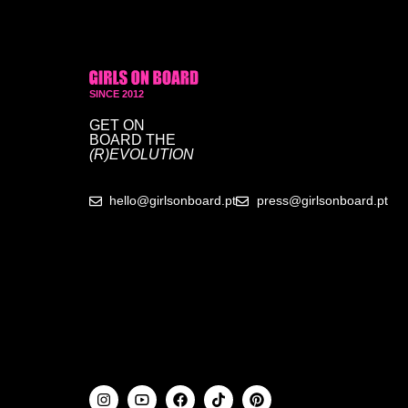
SINCE 2012
GET ON
BOARD
THE
(R)EVOLUTION
hello@girlsonboard.pt
press@girlsonboard.pt