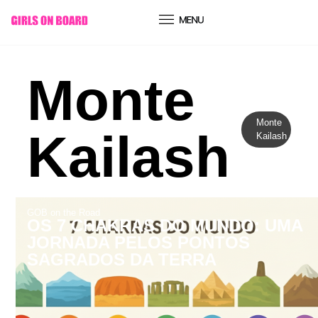
conteúdo
Monte
Monte
Kailash
Kailash
GOB on the Road
OS 7 CHAKRAS DO MUNDO: UMA
JORNADA PELOS PONTOS
SAGRADOS DA TERRA