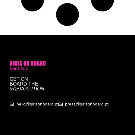
SINCE 2012
GET ON
BOARD
THE
(R)EVOLUTION
hello@girlsonboard.pt
press@girlsonboard.pt