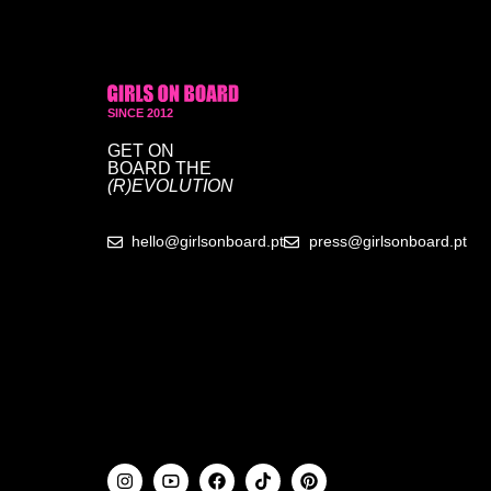
SINCE 2012
GET ON
BOARD
THE
(R)EVOLUTION
hello@girlsonboard.pt
press@girlsonboard.pt