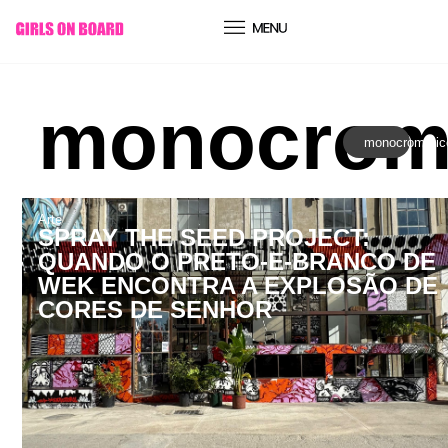
conteúdo
monocrom
monocromátic
Arte
SPRAY THE SEED PROJECT:
QUANDO O PRETO-E-BRANCO DE
WEK ENCONTRA A EXPLOSÃO DE
CORES DE SENHOR