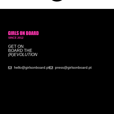
SINCE 2012
GET ON
BOARD
THE
(R)EVOLUTION
hello@girlsonboard.pt
press@girlsonboard.pt