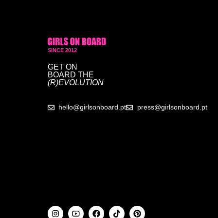
SINCE 2012
GET ON
BOARD
THE
(R)EVOLUTION
hello@girlsonboard.pt
press@girlsonboard.pt