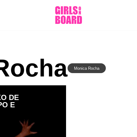
Rocha
Monica Rocha
O DE
PO E