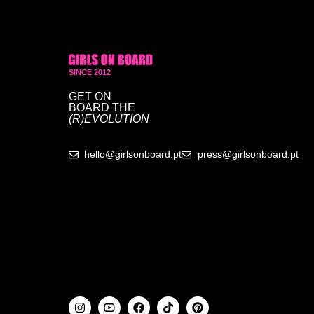
SINCE 2012
GET ON
BOARD
THE
(R)EVOLUTION
hello@girlsonboard.pt
press@girlsonboard.pt