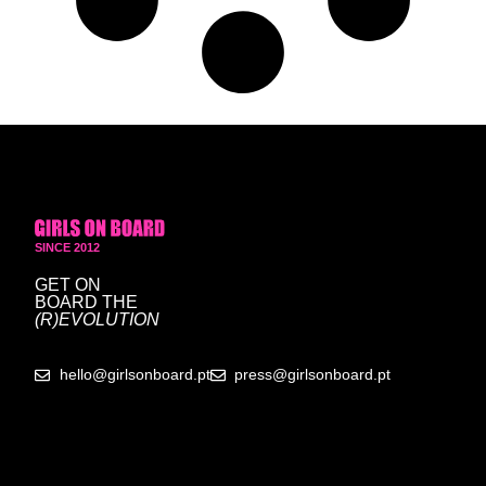
SINCE 2012
GET ON
BOARD
THE
(R)EVOLUTION
hello@girlsonboard.pt
press@girlsonboard.pt