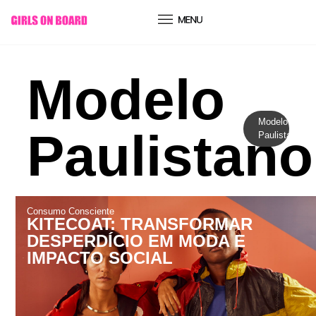
conteúdo
Modelo
Modelo
Paulistano
Paulistano
Consumo Consciente
KITECOAT: TRANSFORMAR
DESPERDÍCIO EM MODA E
IMPACTO SOCIAL