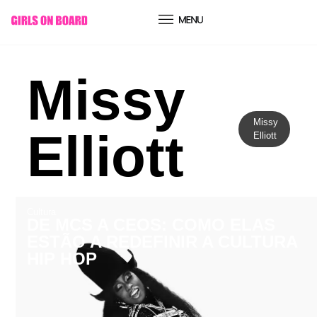
conteúdo
Missy
Missy
Elliott
Elliott
Cultura
DE MCS A CEOS: COMO ELAS
ESTÃO A REDEFINIR A CULTURA
HIP HOP