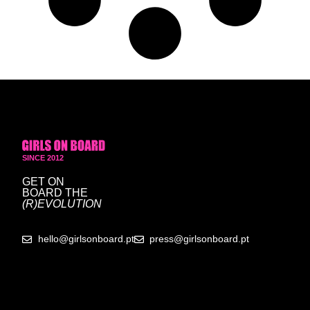
SINCE 2012
GET ON
BOARD
THE
(R)EVOLUTION
hello@girlsonboard.pt
press@girlsonboard.pt