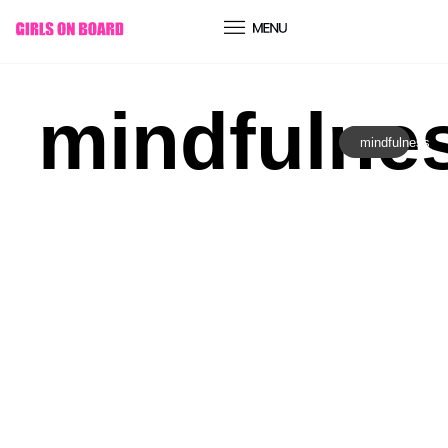
conteúdo
mindfulne
mindfulness
Comportamento
|
Expansão da Consciência
REPROGRAMAR O ADN SEM
GASTAR UM CÊNTIMO: COMO
DESLIGAR O TELEMÓVEL PODE
REJUVENESCER O TEU CORPO