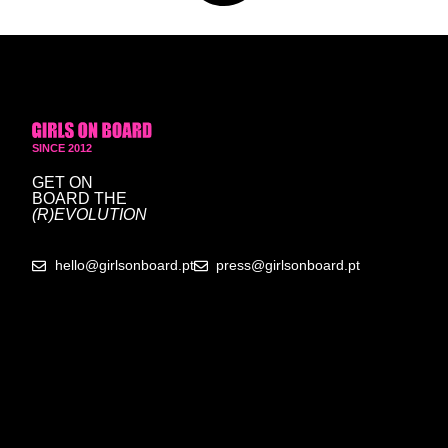
SINCE 2012
GET ON
BOARD
THE
(R)EVOLUTION
hello@girlsonboard.pt
press@girlsonboard.pt