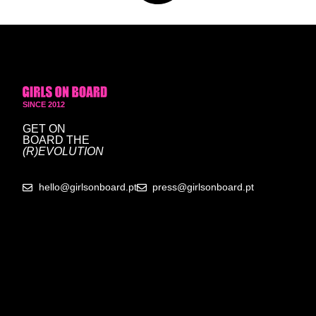
SINCE 2012
GET ON
BOARD
THE
(R)EVOLUTION
hello@girlsonboard.pt
press@girlsonboard.pt