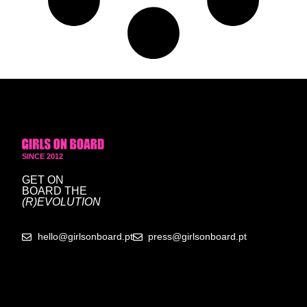
SINCE 2012
GET ON
BOARD
THE
(R)EVOLUTION
hello@girlsonboard.pt
press@girlsonboard.pt