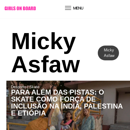
conteúdo
Micky
Micky
Asfaw
Asfaw
Desporto
|
Skate
PARA ALÉM DAS PISTAS: O
SKATE COMO FORÇA DE
INCLUSÃO NA ÍNDIA, PALESTINA
E ETIÓPI­A