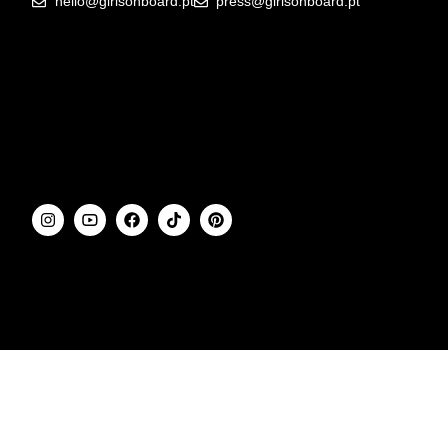
hello@girlsonboard.pt
press@girlsonboard.pt