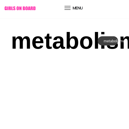
conteúdo
metabolis
metabolismo
Comportamento
|
Expansão da Consciência
REPROGRAMAR O ADN SEM
GASTAR UM CÊNTIMO: COMO
DESLIGAR O TELEMÓVEL PODE
REJUVENESCER O TEU CORPO