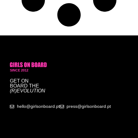
SINCE 2012
GET ON
BOARD
THE
(R)EVOLUTION
hello@girlsonboard.pt
press@girlsonboard.pt