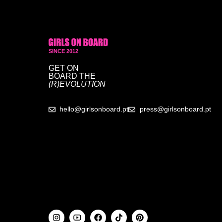
SINCE 2012
GET ON
BOARD
THE
(R)EVOLUTION
hello@girlsonboard.pt
press@girlsonboard.pt