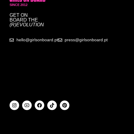
SINCE 2012
GET ON
BOARD
THE
(R)EVOLUTION
hello@girlsonboard.pt
press@girlsonboard.pt