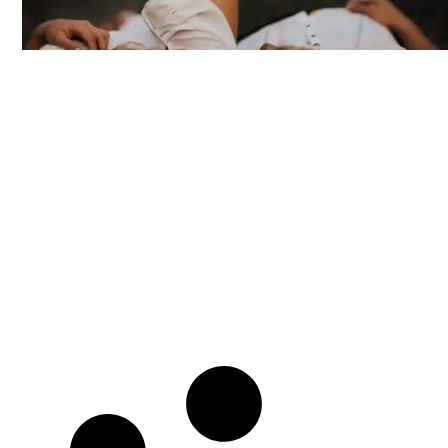
Astrologia
LUNAÇÃO EM ESCORPIÃO