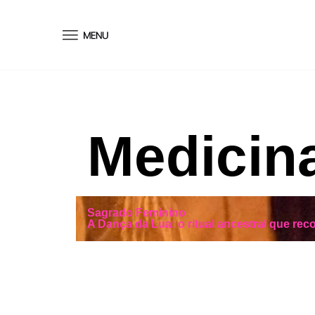
conteúdo
Medicina
Sagrado Feminino
A Dança da Lua: o ritual ancestral que rec