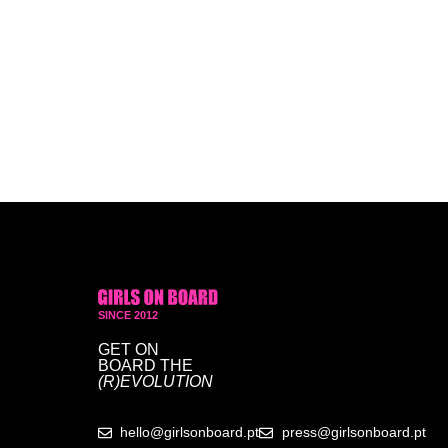
SINCE 2012
GET ON
BOARD
THE
(R)EVOLUTION
hello@girlsonboard.pt
press@girlsonboard.pt