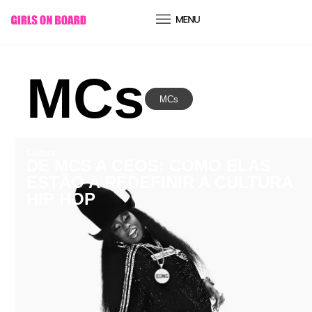
conteúdo
MCs
MCs
Cultura
DE MCS A CEOS: COMO ELAS
ESTÃO A REDEFINIR A CULTURA
HIP HOP