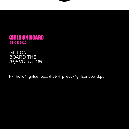
SINCE 2012
GET ON
BOARD
THE
(R)EVOLUTION
hello@girlsonboard.pt
press@girlsonboard.pt