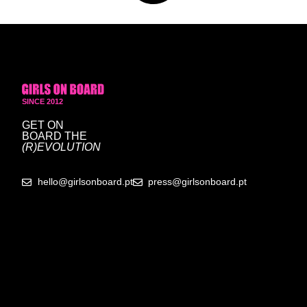
SINCE 2012
GET ON
BOARD
THE
(R)EVOLUTION
hello@girlsonboard.pt
press@girlsonboard.pt