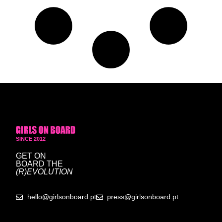
SINCE 2012
GET ON
BOARD
THE
(R)EVOLUTION
hello@girlsonboard.pt
press@girlsonboard.pt