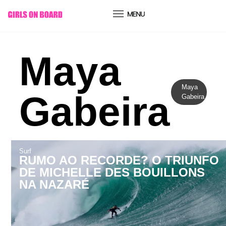
conteúdo
Maya
Maya
Gabeira
Gabeira
Surf
RUMO AO RECORDE? O TRIUNFO
DE MICHELLE DES BOUILLONS
NA NAZARÉ