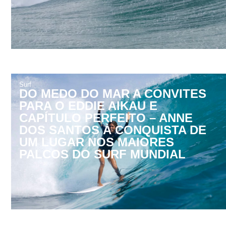
Surf
DO MEDO DO MAR A CONVITES
PARA O EDDIE AIKAU E
CAPÍTULO PERFEITO – ANNE
DOS SANTOS À CONQUISTA DE
UM LUGAR NOS MAIORES
PALCOS DO SURF MUNDIAL