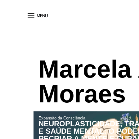
conteúdo
Marcela
Moraes
Expansão da Consciência
NEUROPLASTICIDADE, TR
E SAÚDE MENTAL: O PODE
RECRIAR A MENTE E CURA