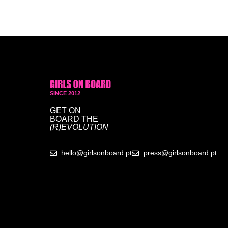
SINCE 2012
GET ON
BOARD
THE
(R)EVOLUTION
hello@girlsonboard.pt
press@girlsonboard.pt