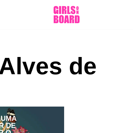
 Alves de
AUMA
R DE
R O