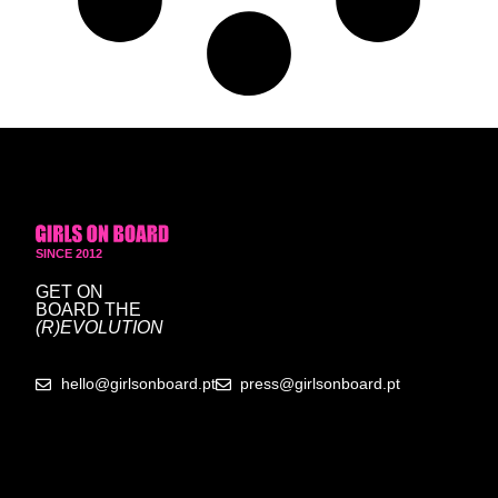
SINCE 2012
GET ON
BOARD
THE
(R)EVOLUTION
hello@girlsonboard.pt
press@girlsonboard.pt