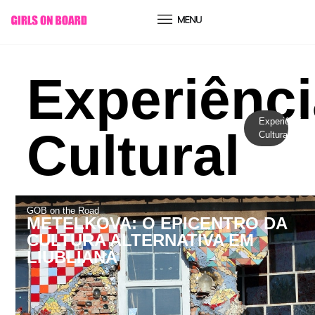
conteúdo
Experiênc
Experiência
Cultural
Cultural
GOB on the Road
METELKOVA: O EPICENTRO DA
CULTURA ALTERNATIVA EM
LIUBLIANA