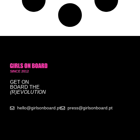
SINCE 2012
GET ON
BOARD
THE
(R)EVOLUTION
hello@girlsonboard.pt
press@girlsonboard.pt