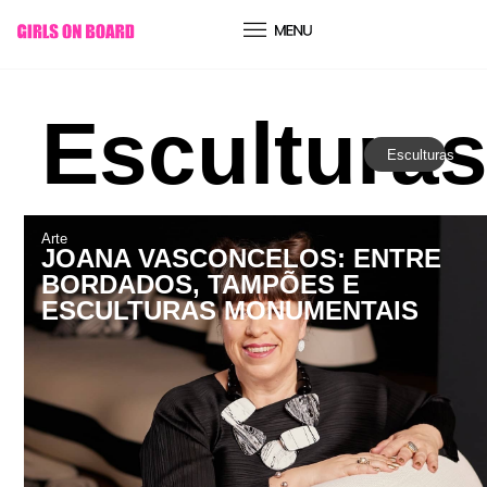
conteúdo
Escultura
Esculturas
Arte
JOANA VASCONCELOS: ENTRE
BORDADOS, TAMPÕES E
ESCULTURAS MONUMENTAIS