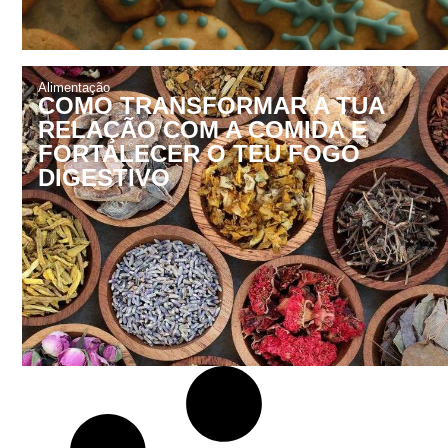
Alimentação
COMO TRANSFORMAR A TUA
RELAÇÃO COM A COMIDA E
FORTALECER O TEU FOGO
DIGESTIVO