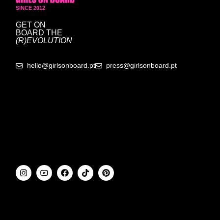
SINCE 2012
GET ON
BOARD
THE
(R)EVOLUTION
hello@girlsonboard.pt
press@girlsonboard.pt