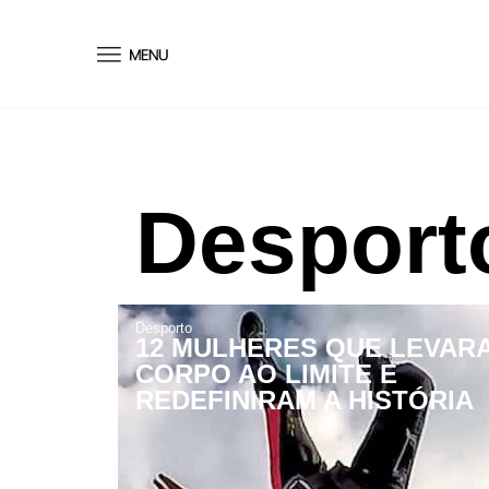
conteúdo
Desport
Desporto
12 MULHERES QUE LEVAR
CORPO AO LIMITE E
REDEFINIRAM A HISTÓRIA