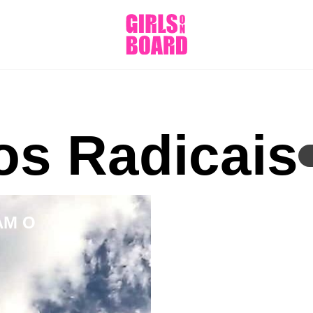
os Radicais
AM O