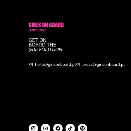
SINCE 2012
GET ON
BOARD
THE
(R)EVOLUTION
hello@girlsonboard.pt
press@girlsonboard.pt