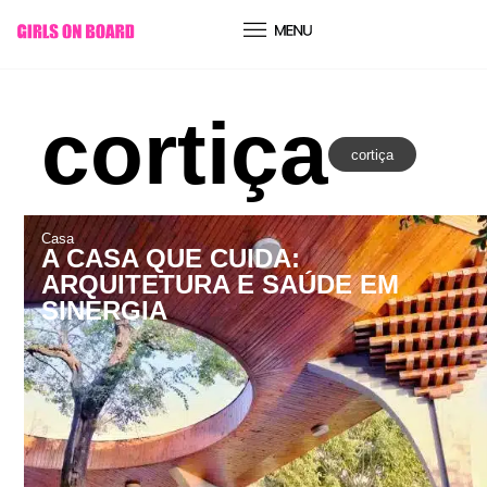
conteúdo
cortiça
cortiça
Casa
A CASA QUE CUIDA:
ARQUITETURA E SAÚDE EM
SINERGIA