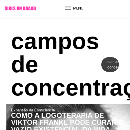
conteúdo
campos
de
campos de
concentraçã
concentra
Expansão da Consciência
COMO A LOGOTERAPIA DE
VIKTOR FRANKL PODE CURAR O
VAZIO EXISTENCIAL DA VIDA