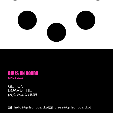
SINCE 2012
GET ON
BOARD
THE
(R)EVOLUTION
hello@girlsonboard.pt
press@girlsonboard.pt