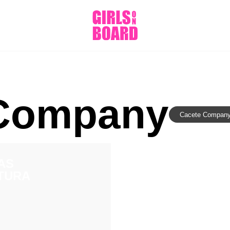
 Company
Cacete Compan
AS
LTURA