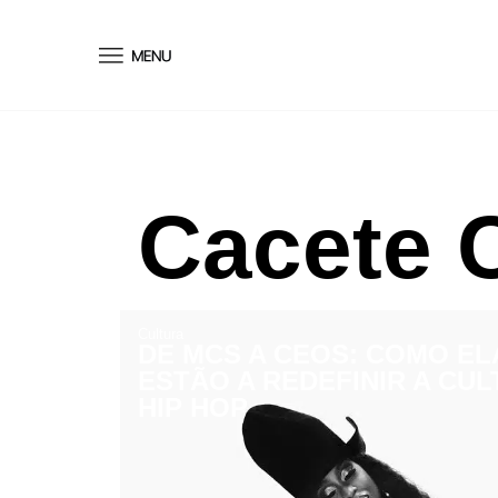
conteúdo
Cacete
Cultura
DE MCS A CEOS: COMO EL
ESTÃO A REDEFINIR A CU
HIP HOP