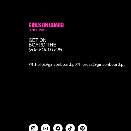
SINCE 2012
GET ON
BOARD
THE
(R)EVOLUTION
hello@girlsonboard.pt
press@girlsonboard.pt