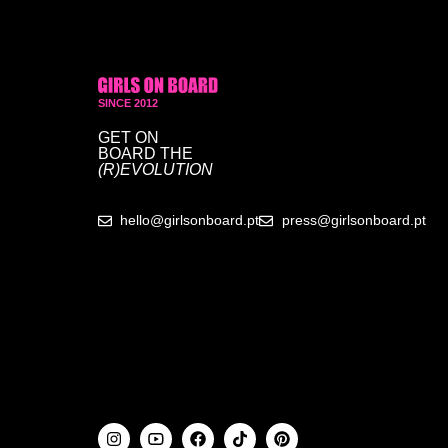
SINCE 2012
GET ON
BOARD
THE
(R)EVOLUTION
hello@girlsonboard.pt
press@girlsonboard.pt