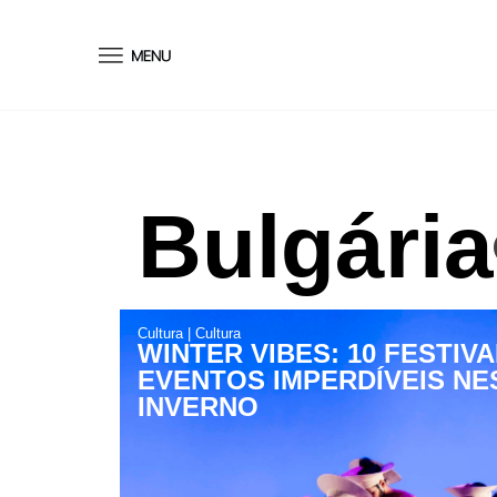
conteúdo
Bulgária
Cultura
|
Cultura
WINTER VIBES: 10 FESTIVA
EVENTOS IMPERDÍVEIS NE
INVERNO