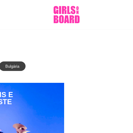
Bulgária
IS E
STE