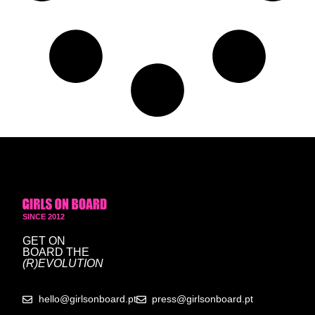
SINCE 2012
GET ON
BOARD
THE
(R)EVOLUTION
hello@girlsonboard.pt
press@girlsonboard.pt