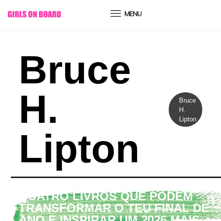
conteúdo
Bruce
H.
Bruce
H.
Lipton
Lipton
GOB Books
QUATRO LIVROS QUE PODEM
TRANSFORMAR O TEU FINAL DE
ANO E INSPIRAR UM 2026 MAIS