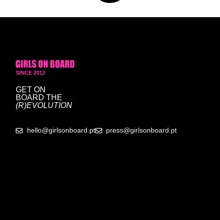
SINCE 2012
GET ON
BOARD
THE
(R)EVOLUTION
hello@girlsonboard.pt
press@girlsonboard.pt