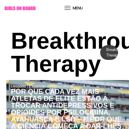
conteúdo
Breakthro
Breakthrough
Therapy
Therapy
Desporto
|
Expansão da Consciência
POR QUE CADA VEZ MAIS
ATLETAS DE ELITE ESTÃO A
TROCAR ANTIDEPRESSIVOS E
OPIOIDES POR PSILOCIBINA,
AYAHUASCA E LSD – E POR QUE
A CIÊNCIA COMEÇA A DAR-LHES