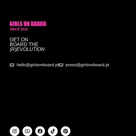
SINCE 2012
GET ON
BOARD
THE
(R)EVOLUTION
hello@girlsonboard.pt
press@girlsonboard.pt