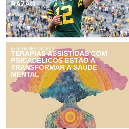
RAZÃO
Expansão da Consciência
TERAPIAS ASSISTIDAS COM
PSICADÉLICOS ESTÃO A
TRANSFORMAR A SAÚDE
MENTAL