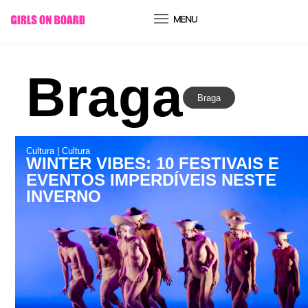
conteúdo
Braga
Braga
Cultura
|
Cultura
WINTER VIBES: 10 FESTIVAIS E
EVENTOS IMPERDÍVEIS NESTE
INVERNO