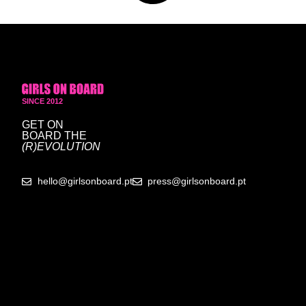
SINCE 2012
GET ON
BOARD
THE
(R)EVOLUTION
hello@girlsonboard.pt
press@girlsonboard.pt