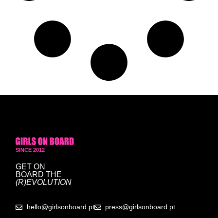
SINCE 2012
GET ON
BOARD
THE
(R)EVOLUTION
hello@girlsonboard.pt
press@girlsonboard.pt