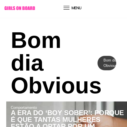
conteúdo
Bom
dia
Bom dia
Obvious
Obvious
Comportamento
A ERA DO ‘BOY SOBER’: PORQUE
É QUE TANTAS MULHERES
ESTÃO A OPTAR POR UM